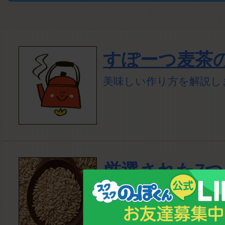
すぽーつ麦茶
美味しい作り方を解説し
厳選された7
玄米、ラフマ、キヌアな
ンド！